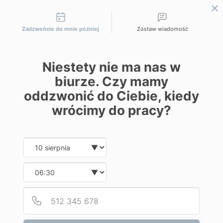
Możliwości kontaktu
Zadzwońcie do mnie później
Zostaw wiadomość
Niestety nie ma nas w
biurze. Czy mamy
oddzwonić do Ciebie, kiedy
Strona główna
|
Ginekologia estetyczna
|
Chirurgia
klasyczna
wrócimy do pracy?
Date and time slection for sch
Wybierz datę
Wybierz godzinę
Podaj
Numer
Chirurgia klasyczna