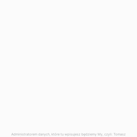
Zięba Clinic
ul. Tadeusza Kościuszki 255 A
40-608 Katowice
+48 666 026 126
info@ziebaclinic.pl
godziny otwarcia: 8.00 – 20.00
Polityka Cookies
Polityka prywatności
Polityka jakości
Administratorem danych, które tu wpisujesz będziemy My, czyli: Tomasz