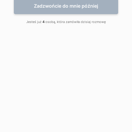
Zadzwońcie do mnie później
Jesteś już
4
osobą, która zamówiła dzisiaj rozmowę
Chirurgiczna korekta warg sromowych
mniejszych
to zabieg przeznaczony
dla kobiet
czujących dyskomfort z powodu przerostu (zbyt
dużych) i/lub asymetrii warg sromowych
mniejszych.