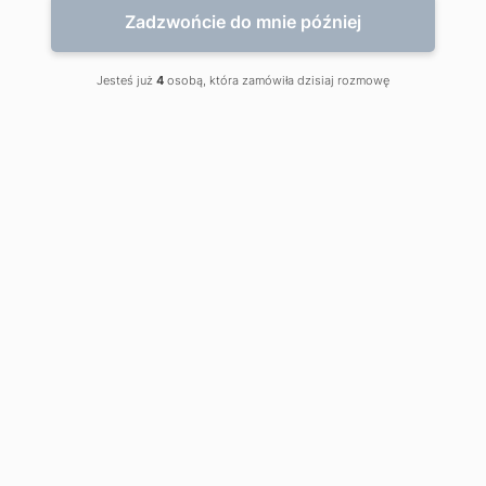
Zadzwońcie do mnie później
Jesteś już
4
osobą, która zamówiła dzisiaj rozmowę
Wady wrodzone i nabyte zmiany
w budowie i czynności męskich
narządów płciowych