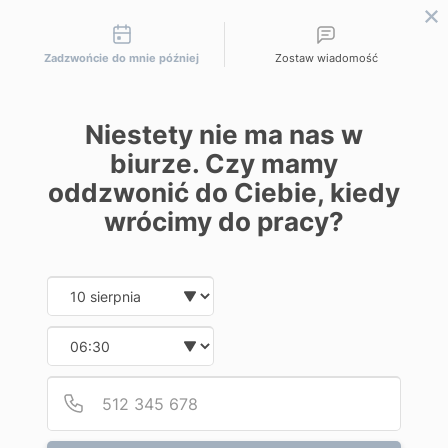
Możliwości kontaktu
Zadzwońcie do mnie później
Zostaw wiadomość
Niestety nie ma nas w
biurze. Czy mamy
oddzwonić do Ciebie, kiedy
Strona główna
|
Andrologia
|
Czynnik męski
niepłodności
|
Wady wrodzone i nabyte
wrócimy do pracy?
Date and time slection for sch
Wybierz datę
Wybierz godzinę
Podaj
Numer
Wady wrodzone i nabyte