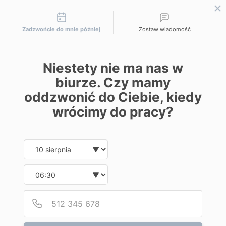
Możliwości kontaktu
Zadzwońcie do mnie później
Zostaw wiadomość
Niestety nie ma nas w
biurze. Czy mamy
oddzwonić do Ciebie, kiedy
Strona główna
|
Ciężkie życie plemnika
wrócimy do pracy?
Date and time slection for sch
Wybierz datę
ziebaclinic
20 czerwca 2013
Wybierz godzinę
Ciężkie życie plemnika
Podaj
Numer
nasienie,
plemniki,
zapłodnienie,
zięba clinic