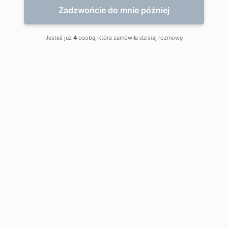
Zadzwońcie do mnie później
Jesteś już
4
osobą, która zamówiła dzisiaj rozmowę
Tekst został opracowany przez
dr n. med.
Małgorzata Zięba
Męskie komórki rozrodcze, których zadaniem